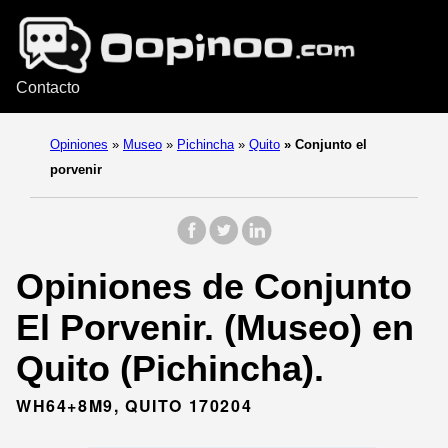
Contacto
Opiniones
»
Museo
»
Pichincha
»
Quito
»
Conjunto el
porvenir
Opiniones de Conjunto
El Porvenir. (Museo) en
Quito (Pichincha).
WH64+8M9, QUITO 170204