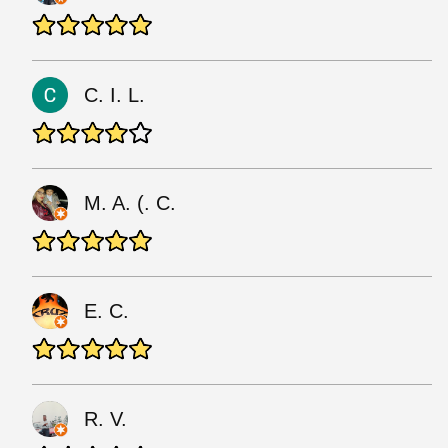
C. I. L.
M. A. (. C.
E. C.
R. V.