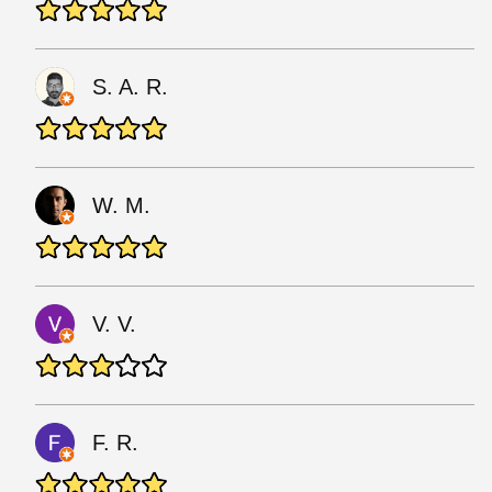
S. A. R.
W. M.
V. V.
F. R.