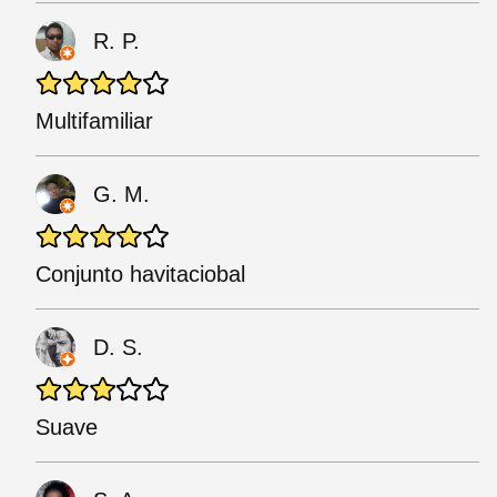
R. P.
Multifamiliar
G. M.
Conjunto havitaciobal
D. S.
Suave