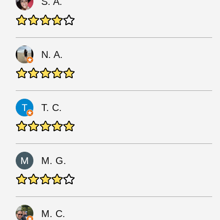
S. A.
N. A.
T. C.
M. G.
M. C.