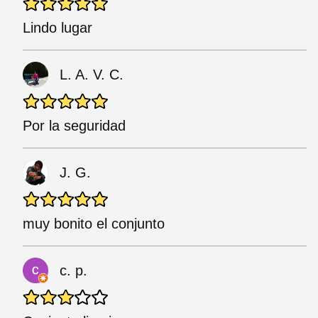
Lindo lugar
L. A. V. C.
Por la seguridad
J. G.
muy bonito el conjunto
c. p.