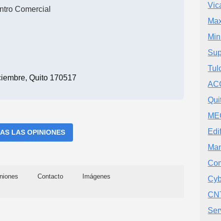
Vic
ntro Comercial
Max
Min
Sup
Tul
ciembre, Quito 170517
AC
Qui
ME
Edi
AS LAS OPINIONES
Man
Com
niones
Contacto
Imágenes
Cyb
CNT
Ser