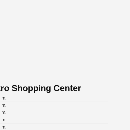
tro Shopping Center
. m.
. m.
. m.
. m.
. m.