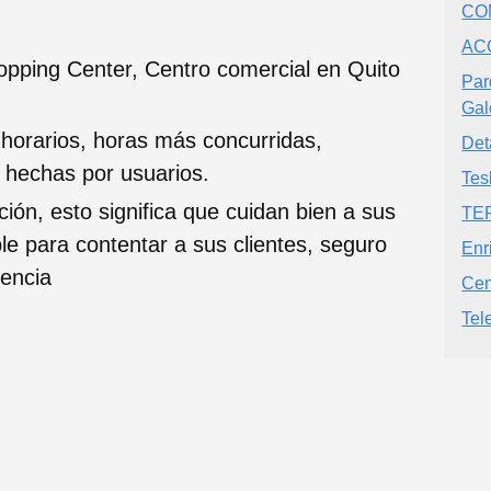
CO
AC
opping Center, Centro comercial en Quito
Par
Gal
 horarios, horas más concurridas,
Det
s hechas por usuarios.
Tes
ción, esto significa que cuidan bien a sus
TE
ble para contentar a sus clientes, seguro
Enr
iencia
Cen
Tel