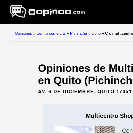
Opiniones
»
Centro comercial
»
Pichincha
»
Quito
»
C c multicentr
Opiniones de Mult
en Quito (Pichinch
AV. 6 DE DICIEMBRE, QUITO 17051
Multicentro Sho
Cen