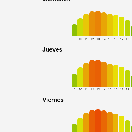
9
10
11
12
13
14
15
16
17
18
Jueves
9
10
11
12
13
14
15
16
17
18
Viernes