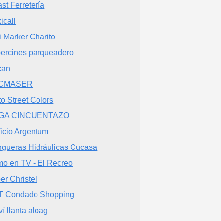
ast Ferretería
icall
i Marker Charito
ercines parqueadero
can
CMASER
to Street Colors
GA CINCUENTAZO
ficio Argentum
gueras Hidráulicas Cucasa
o en TV - El Recreo
er Christel
 Condado Shopping
ví llanta aloag