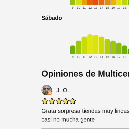
9
10
11
12
13
14
15
16
17
18
Sábado
9
10
11
12
13
14
15
16
17
18
Opiniones de Multice
J. O.
Grata sorpresa tiendas muy lindas
casi no mucha gente