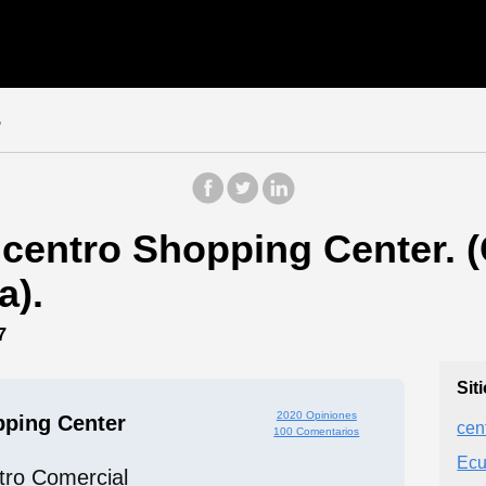
o
icentro Shopping Center. 
a).
7
Sit
2020 Opiniones
pping Center
cen
100 Comentarios
Ecu
tro Comercial