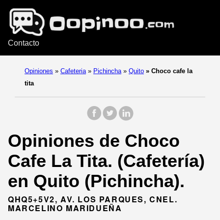
Contacto
Opiniones
»
Cafeteria
»
Pichincha
»
Quito
»
Choco cafe la
tita
Opiniones de Choco
Cafe La Tita. (Cafetería)
en Quito (Pichincha).
QHQ5+5V2, AV. LOS PARQUES, CNEL.
MARCELINO MARIDUEÑA