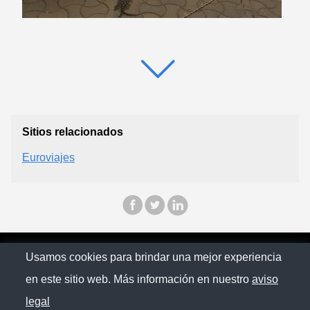
Sitios relacionados
Euroviajes
© Ecuapinoo 2025
Usamos cookies para brindar una mejor experiencia
en este sitio web. Más información en nuestro
aviso
Política de privacidad
legal
Contacto