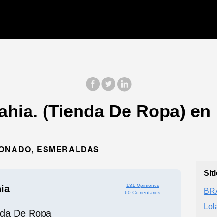
ahia. (Tienda De Ropa) en
DONADO, ESMERALDAS
Sit
131 Opiniones
ia
BR
60 Comentarios
Lol
nda De Ropa