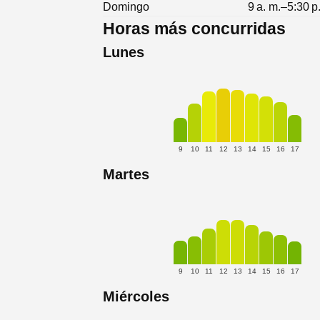
Domingo
9 a. m.–5:30 p
Horas más concurridas
Lunes
9
10
11
12
13
14
15
16
17
Martes
9
10
11
12
13
14
15
16
17
Miércoles