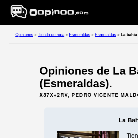
Opiniones
»
Tienda de ropa
»
Esmeraldas
»
Esmeraldas
»
La bahia
Opiniones de La B
(Esmeraldas).
X87X+2RV, PEDRO VICENTE MAL
La Bah
Tie