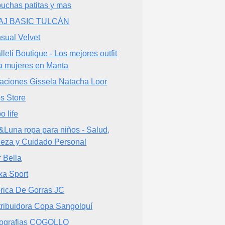
uchas patitas y mas
AJ BASIC TULCÁN
sual Velvet
lleli Boutique - Los mejores outfit
a mujeres en Manta
aciones Gissela Natacha Loor
s Store
o life
&Luna ropa para niños - Salud,
leza y Cuidado Personal
r Bella
xa Sport
rica De Gorras JC
tribuidora Copa Sangolquí
ografias COGOLLO