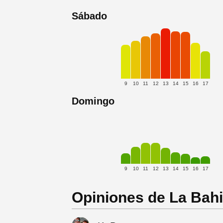
Sábado
9
10
11
12
13
14
15
16
17
Domingo
9
10
11
12
13
14
15
16
17
Opiniones de La Bah