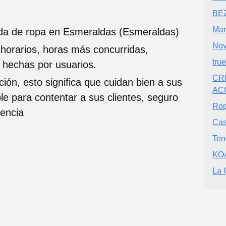
BE
Mar
nda de ropa en Esmeraldas (Esmeraldas)
Nov
 horarios, horas más concurridas,
tru
s hechas por usuarios.
CR
ción, esto significa que cuidan bien a sus
AC
ble para contentar a sus clientes, seguro
Rop
iencia
Cas
Ten
KO
La 