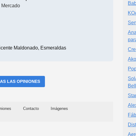
Bab
Mercado
KO
Sen
Ana
par
cente Maldonado, Esmeraldas
Cre
Ako
Pop
Sol
AS LAS OPINIONES
Bel
Sta
Ale
niones
Contacto
Imágenes
Fáb
Dis
Aer