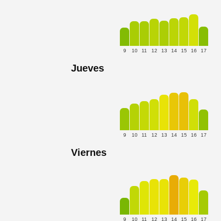
9
10
11
12
13
14
15
16
17
Jueves
9
10
11
12
13
14
15
16
17
Viernes
9
10
11
12
13
14
15
16
17