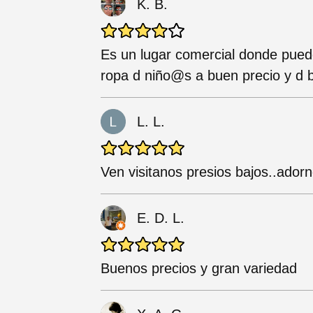
K. B.
Es un lugar comercial donde puede
ropa d niño@s a buen precio y d b
L. L.
Ven visitanos presios bajos..ador
E. D. L.
Buenos precios y gran variedad