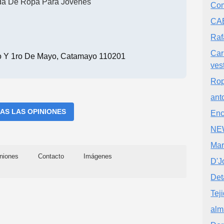
da De Ropa Para Jóvenes
Com
CA
Raf
Car
o Y 1ro De Mayo, Catamayo 110201
ves
Rop
an
AS LAS OPINIONES
Enc
NE
Mar
niones
Contacto
Imágenes
D'J
Det
Tej
alm