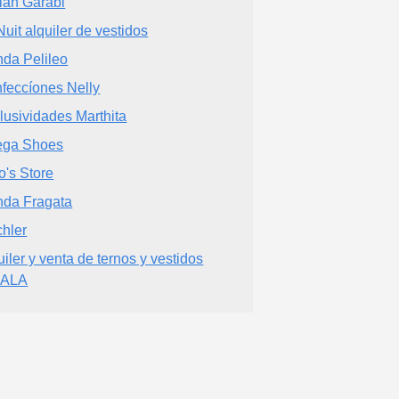
ian Garabi
Nuit alquiler de vestidos
nda Pelileo
feccíones Nelly
lusividades Marthita
ega Shoes
o's Store
nda Fragata
hler
uiler y venta de ternos y vestidos
GALA