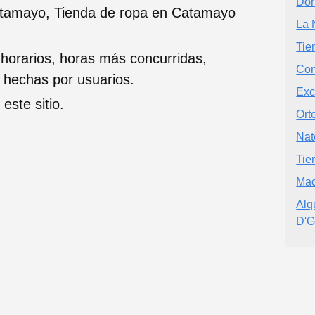
Dor
atamayo, Tienda de ropa en Catamayo
La 
Tie
 horarios, horas más concurridas,
Con
s hechas por usuarios.
Exc
este sitio.
Ort
Nat
Tie
Mac
Alq
D'