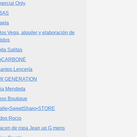
ercial Only
BAS
aela
los Vega, alquiler y elaboración de
tidos
ita Salitas
toCARBONĖ
antos Lencería
W GENERATION
ia Mendieta
oss Boutique
alle•SweetSharo•STORE
idos Rocio
acen de ropa Jean up G mens