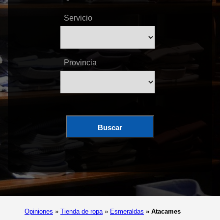
Servicio
Provincia
Buscar
Opiniones
»
Tienda de ropa
»
Esmeraldas
»
Atacames