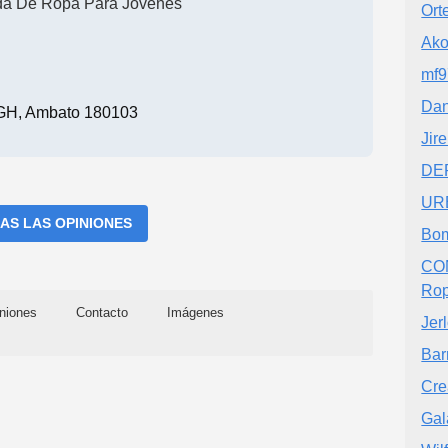
da De Ropa Para Jóvenes
Ort
Ako
mf9
Dan
H, Ambato 180103
Jir
DE
UR
AS LAS OPINIONES
Bom
CO
Ro
niones
Contacto
Imágenes
Jer
Bar
Cre
Gal