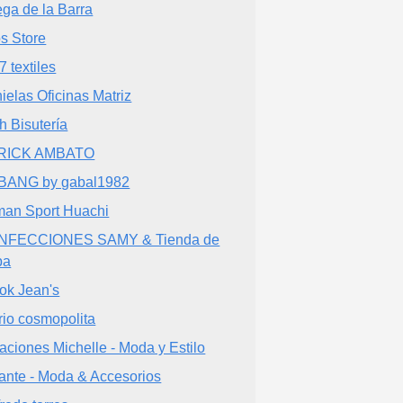
ega de la Barra
s Store
7 textiles
ielas Oficinas Matriz
eh Bisutería
RICK AMBATO
BANG by gabal1982
an Sport Huachi
NFECCIONES SAMY & Tienda de
pa
lok Jean's
rio cosmopolita
aciones Michelle - Moda y Estilo
ante - Moda & Accesorios