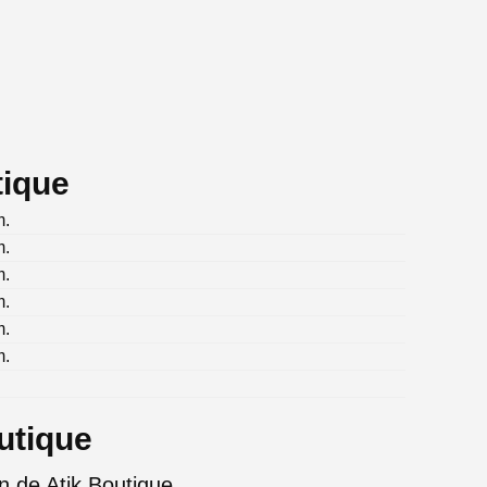
tique
m.
m.
m.
m.
m.
m.
utique
n de Atik Boutique