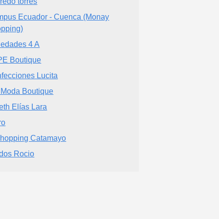
fredo torres
pus Ecuador - Cuenca (Monay
pping)
iedades 4 A
E Boutique
fecciones Lucita
 Moda Boutique
eth Elías Lara
ro
shopping Catamayo
idos Rocio