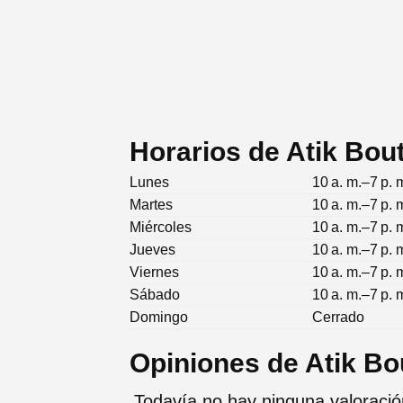
Horarios de Atik Bou
Lunes
10 a. m.–7 p. 
Martes
10 a. m.–7 p. 
Miércoles
10 a. m.–7 p. 
Jueves
10 a. m.–7 p. 
Viernes
10 a. m.–7 p. 
Sábado
10 a. m.–7 p. 
Domingo
Cerrado
Opiniones de Atik Bo
Todavía no hay ninguna valoració