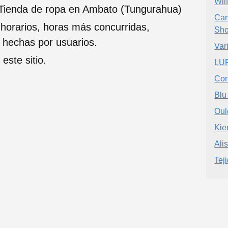
Wil
, Tienda de ropa en Ambato (Tungurahua)
Cam
 horarios, horas más concurridas,
Sho
s hechas por usuarios.
Var
este sitio.
LUP
Con
Blu
Oul
Kie
Ali
Tej