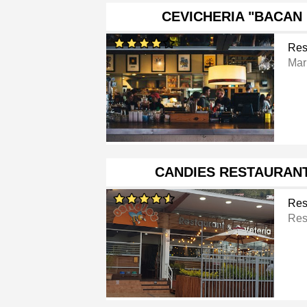
CEVICHERIA "BACAN
Res
Mar
CANDIES RESTAURANT
Res
Res