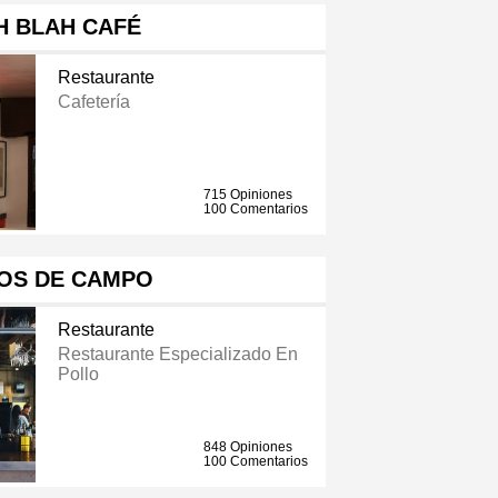
H BLAH CAFÉ
Restaurante
Cafetería
715 Opiniones
100 Comentarios
OS DE CAMPO
Restaurante
Restaurante Especializado En
Pollo
848 Opiniones
100 Comentarios