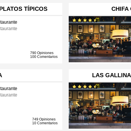
 PLATOS TÍPICOS
CHIFA
taurante
taurante
790 Opiniones
100 Comentarios
A
LAS GALLINA
taurante
taurante
749 Opiniones
10 Comentarios