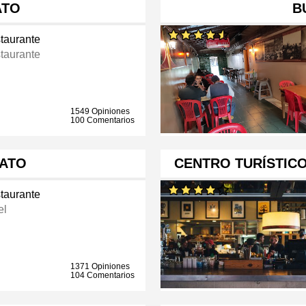
ATO
B
taurante
taurante
1549 Opiniones
100 Comentarios
ATO
CENTRO TURÍSTIC
taurante
el
1371 Opiniones
104 Comentarios