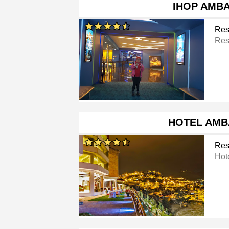
IHOP AMB
Res
Res
HOTEL AMB
Res
Hot