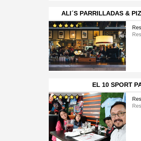
ALI´S PARRILLADAS & P
Res
Res
EL 10 SPORT P
Res
Res