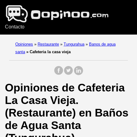
Contacto
Opiniones
»
Restaurante
»
Tungurahua
»
Banos de agua
santa
»
Cafeteria la casa vieja
Opiniones de Cafeteria
La Casa Vieja.
(Restaurante) en Baños
de Agua Santa