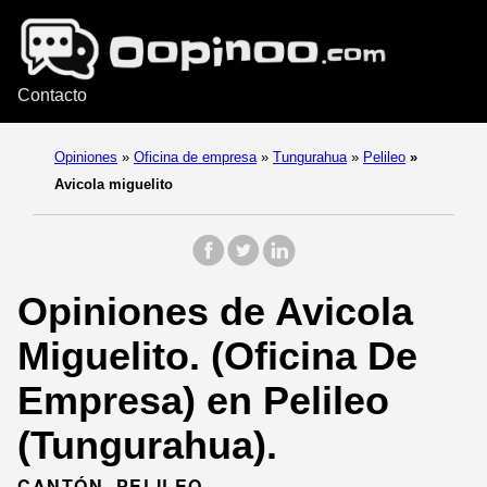
Contacto
Opiniones
»
Oficina de empresa
»
Tungurahua
»
Pelileo
»
Avicola miguelito
Opiniones de Avicola
Miguelito. (Oficina De
Empresa) en Pelileo
(Tungurahua).
CANTÓN, PELILEO