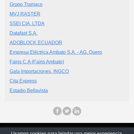
Grupo Tramaco
MVJ RASTER
SSEI CIA. LTDA
Datafast S.A.
ADOBLOCK ECUADOR
Empresa Eléctrica Ambato S.A. - AG. Quero
Fairis C.A (Fairis Ambato)
Gala Importaciones, INGCO
Cita Express
Estadio Bellavista
© Ecuapinoo 2025
Usamos cookies para brindar una mejor experiencia