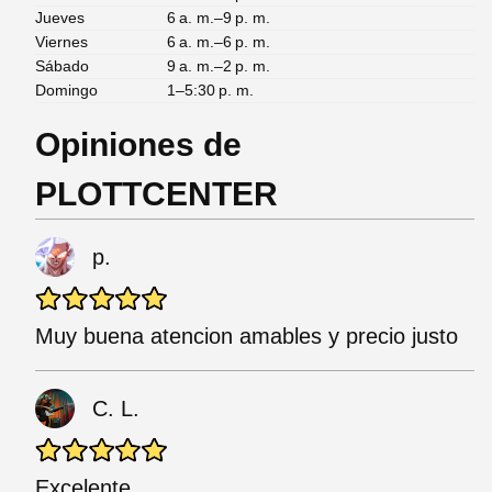
Jueves
6 a. m.–9 p. m.
Viernes
6 a. m.–6 p. m.
Sábado
9 a. m.–2 p. m.
Domingo
1–5:30 p. m.
Opiniones de
PLOTTCENTER
p.
Muy buena atencion amables y precio justo
C. L.
Excelente