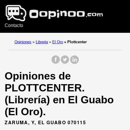
Contacto
Opiniones
»
Libreria
»
El Oro
»
Plottcenter
Opiniones de
PLOTTCENTER.
(Librería) en El Guabo
(El Oro).
ZARUMA, Y, EL GUABO 070115