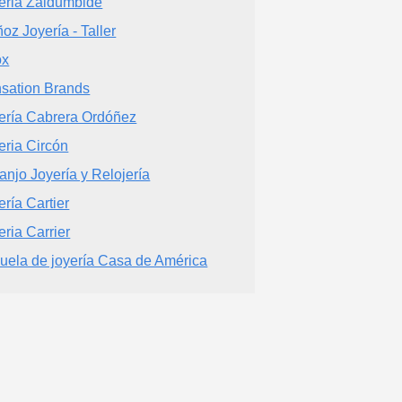
eria Zaldumbide
oz Joyería - Taller
ox
sation Brands
ería Cabrera Ordóñez
eria Circón
anjo Joyería y Relojería
ería Cartier
eria Carrier
uela de joyería Casa de América