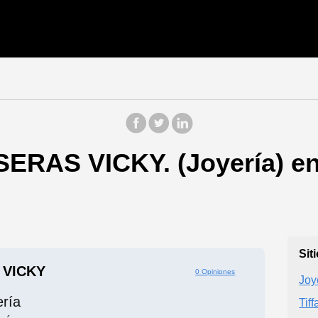
ERAS VICKY. (Joyería) en
Sit
 VICKY
0 Opiniones
Joy
ería
Tif