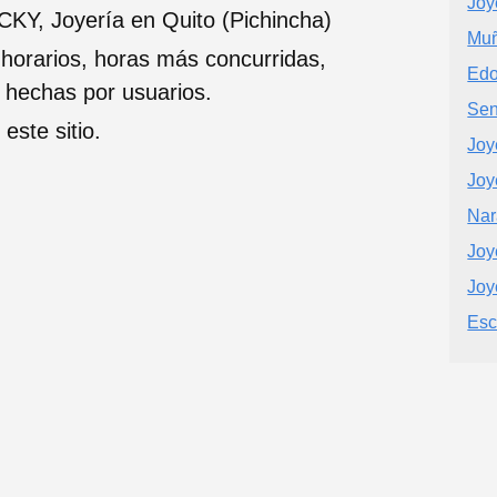
Joy
Y, Joyería en Quito (Pichincha)
Muñ
 horarios, horas más concurridas,
Ed
s hechas por usuarios.
Sen
este sitio.
Joy
Joy
Nar
Joy
Joy
Esc