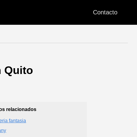
Contacto
 Quito
ios relacionados
eria fantasia
fany