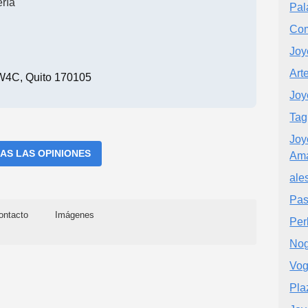
ría
Pal
Com
Joy
Art
C, Quito 170105
Joy
Tag
Joy
AS LAS OPINIONES
Am
ale
Pas
ontacto
Imágenes
Per
Nog
Vog
Pla