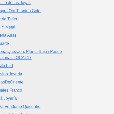
acio de las Joyas
pro Oro Titaniun Gold
ería Taller
e Y Metal
ería Arias
uarte
eria Quezada, Planta Baja / Paseo
azonas LOCAL17
sita hnd
sion Joyería
lasDeOriente
ales Franco
á Joyería
za Vendome Quicentro