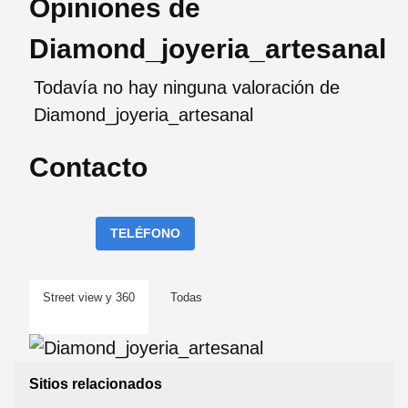
Opiniones de
Diamond_joyeria_artesanal
Todavía no hay ninguna valoración de
Diamond_joyeria_artesanal
Contacto
TELÉFONO
Street view y 360
Todas
Sitios relacionados