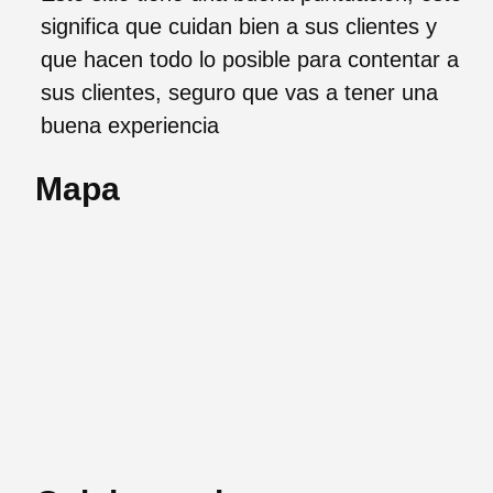
significa que cuidan bien a sus clientes y
que hacen todo lo posible para contentar a
sus clientes, seguro que vas a tener una
buena experiencia
Mapa