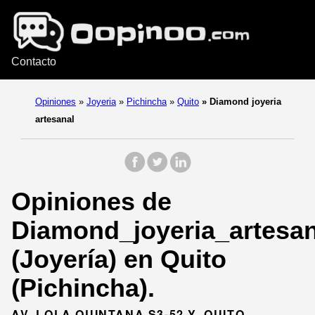
Contacto
Opiniones
»
Joyeria
»
Pichincha
»
Quito
»
Diamond joyeria
artesanal
Opiniones de
Diamond_joyeria_artesan
(Joyería) en Quito
(Pichincha).
AV. LOLA QUINTANA S3-52 Y, QUITO