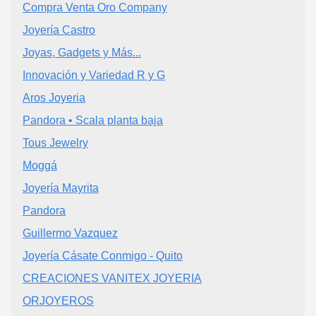
Compra Venta Oro Company
Joyería Castro
Joyas, Gadgets y Más...
Innovación y Variedad R y G
Aros Joyeria
Pandora • Scala planta baja
Tous Jewelry
Moggá
Joyería Mayrita
Pandora
Guillermo Vazquez
Joyería Cásate Conmigo - Quito
CREACIONES VANITEX JOYERIA
ORJOYEROS