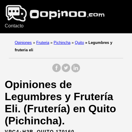
Contacto
Opiniones
»
Fruteria
»
Pichincha
»
Quito
»
Legumbres y
fruteria eli
Opiniones de
Legumbres y Frutería
Eli. (Frutería) en Quito
(Pichincha).
VPC4+H3R, QUITO 170160