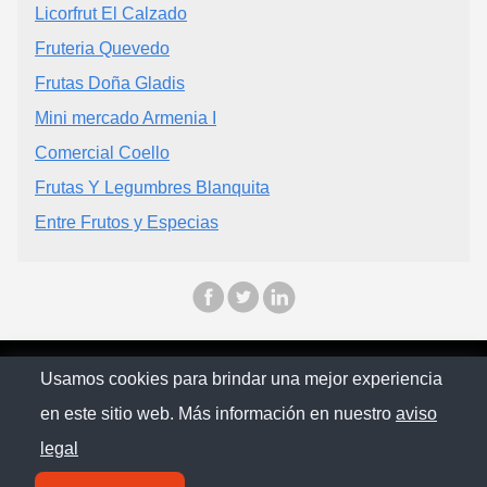
Licorfrut El Calzado
Fruteria Quevedo
Frutas Doña Gladis
Mini mercado Armenia I
Comercial Coello
Frutas Y Legumbres Blanquita
Entre Frutos y Especias
© Ecuapinoo 2025
Usamos cookies para brindar una mejor experiencia
en este sitio web. Más información en nuestro
aviso
Política de privacidad
legal
Contacto