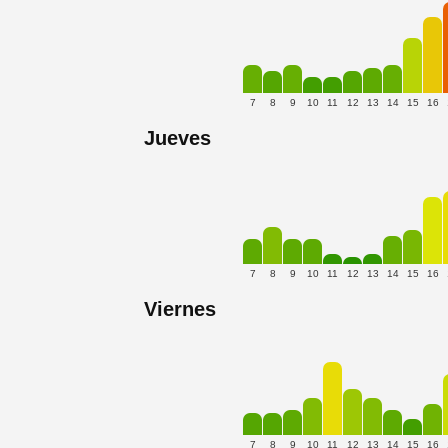
7
8
9
10
11
12
13
14
15
16
Jueves
7
8
9
10
11
12
13
14
15
16
Viernes
7
8
9
10
11
12
13
14
15
16