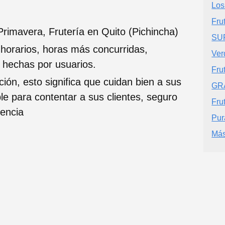
Los
Fru
Primavera, Frutería en Quito (Pichincha)
SU
 horarios, horas más concurridas,
Ver
s hechas por usuarios.
Fru
ción, esto significa que cuidan bien a sus
GR
ble para contentar a sus clientes, seguro
Fru
iencia
Pur
Más