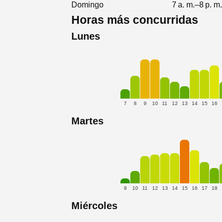
Domingo
7 a. m.–8 p. m
Horas más concurridas
Lunes
7
8
9
10
11
12
13
14
15
16
Martes
9
10
11
12
13
14
15
16
17
18
Miércoles