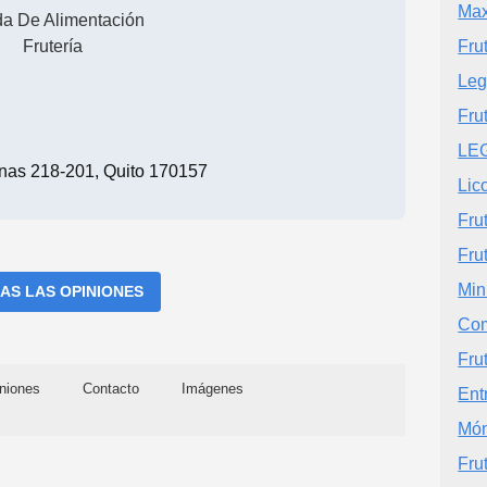
Max
da De Alimentación
Frutería
Fru
Leg
Fru
LE
anas 218-201, Quito 170157
Lic
Fru
Fru
Min
AS LAS OPINIONES
Com
Fru
niones
Contacto
Imágenes
Ent
Món
Fru