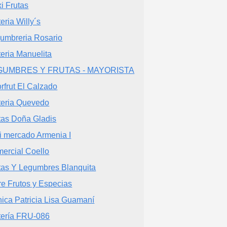
i Frutas
teria Willy´s
umbreria Rosario
teria Manuelita
GUMBRES Y FRUTAS - MAYORISTA
orfrut El Calzado
teria Quevedo
tas Doña Gladis
i mercado Armenia I
ercial Coello
tas Y Legumbres Blanquita
re Frutos y Especias
ica Patricia Lisa Guamaní
tería FRU-086