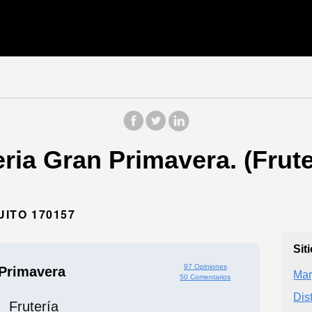
ria Gran Primavera. (Frute
UITO 170157
Sit
97 Opiniones
 Primavera
Mar
50 Comentarios
Dis
Frutería