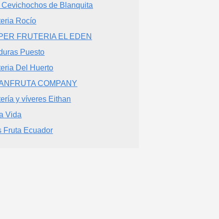
 Cevichochos de Blanquita
teria Rocío
PER FRUTERIA EL EDEN
duras Puesto
teria Del Huerto
ANFRUTA COMPANY
tería y víveres Eithan
a Vida
 Fruta Ecuador