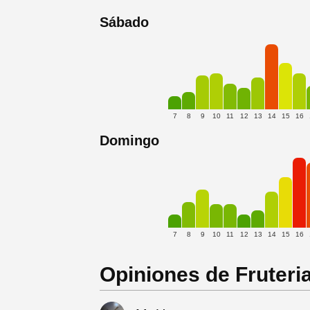
Sábado
7
8
9
10
11
12
13
14
15
16
Domingo
7
8
9
10
11
12
13
14
15
16
Opiniones de Fruteri