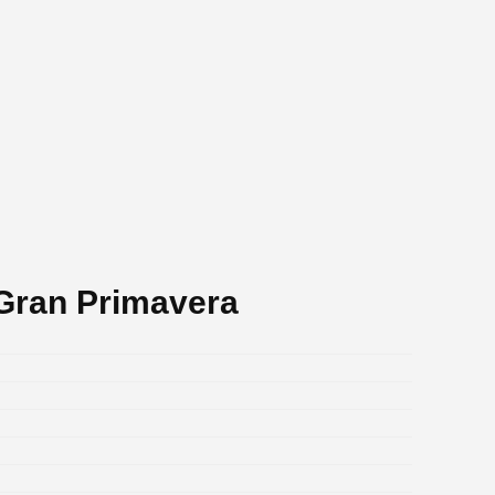
 Gran Primavera
.
.
.
.
.
.