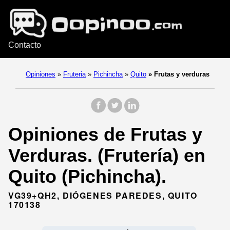
Contacto
Opiniones
»
Fruteria
»
Pichincha
»
Quito
»
Frutas y verduras
Opiniones de Frutas y
Verduras. (Frutería) en
Quito (Pichincha).
VG39+QH2, DIÓGENES PAREDES, QUITO
170138