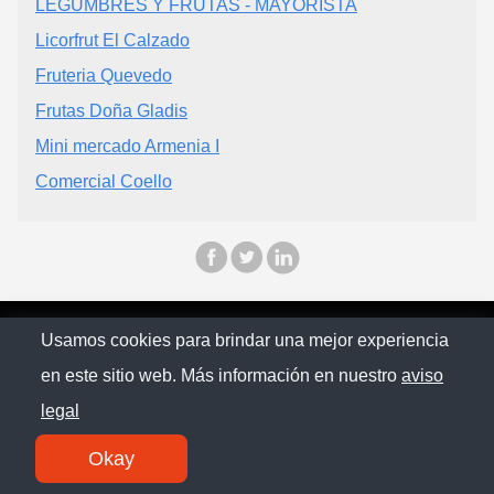
LEGUMBRES Y FRUTAS - MAYORISTA
Licorfrut El Calzado
Fruteria Quevedo
Frutas Doña Gladis
Mini mercado Armenia I
Comercial Coello
© Ecuapinoo 2025
Usamos cookies para brindar una mejor experiencia
en este sitio web. Más información en nuestro
aviso
Política de privacidad
legal
Contacto
Okay
SM