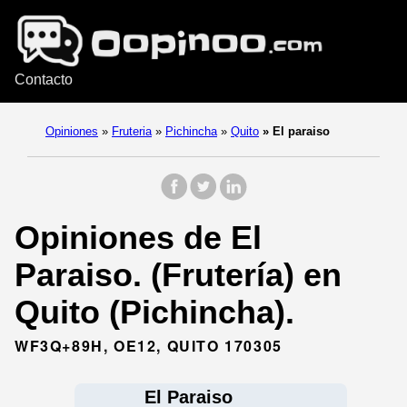
Contacto
Opiniones
»
Fruteria
»
Pichincha
»
Quito
»
El paraiso
Opiniones de El
Paraiso. (Frutería) en
Quito (Pichincha).
WF3Q+89H, OE12, QUITO 170305
El Paraiso