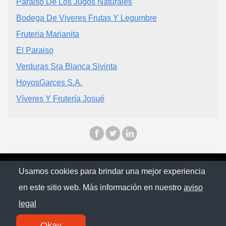
Paraiso De Los Jugos Naturales
Bodega De Viveres Frutas Y Legumbre
Fruteria Marianita
El Paraiso
Verduras Sra Blanca Sivinta
HoyosGarces S.A.
Víveres Y Frutería Josué
© Ecuapinoo 2025
Usamos cookies para brindar una mejor experiencia
en este sitio web. Más información en nuestro
aviso
Política de privacidad
legal
Contacto
Okay
SM