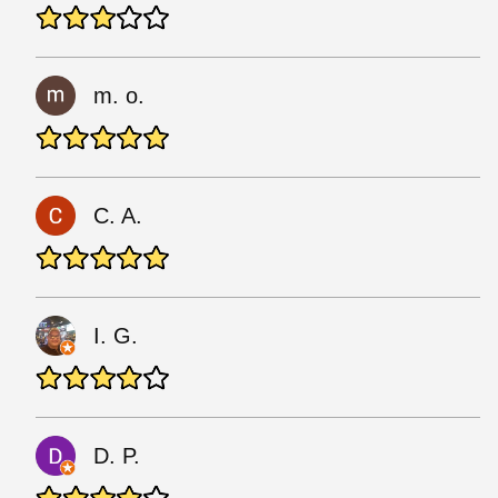
m. o.
C. A.
I. G.
D. P.