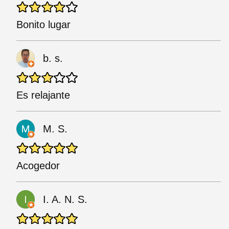
Bonito lugar
b. s.
Es relajante
M. S.
Acogedor
I. A. N. S.