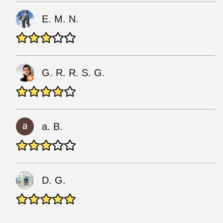
E. M. N.
G. R. R. S. G.
a. B.
D. G.