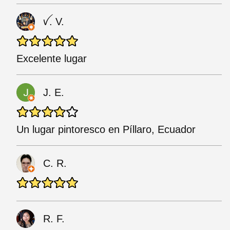
ꪜ. V.
Excelente lugar
J. E.
Un lugar pintoresco en Píllaro, Ecuador
C. R.
R. F.