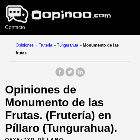
Contacto
Opiniones
»
Fruteria
»
Tungurahua
»
Monumento de las
frutas
Opiniones de
Monumento de las
Frutas. (Frutería) en
Píllaro (Tungurahua).
QFX6+7XP, PÍLLARO