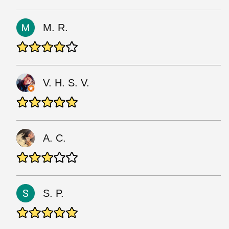
M. R.
V. H. S. V.
A. C.
S. P.