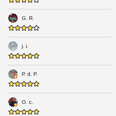
G. R.
j. i.
P. d. P.
O. c.