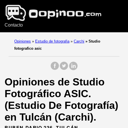
Contacto
Opiniones
»
Estudio de fotografia
»
Carchi
»
Studio
fotografico asic
Opiniones de Studio
Fotográfico ASIC.
(Estudio De Fotografía)
en Tulcán (Carchi).
RUBEN DARIO 236, TULCÁN