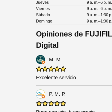
Jueves
9 a. m.–6 p. m
Viernes
9 a. m.–6 p. m
Sábado
9 a. m.–1:30 p
Domingo
9 a. m.–1:30 p
Opiniones de FUJIFI
Digital
M. M.
Excelente servicio.
P. M. P.
Buen servicio, buen precio.