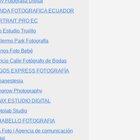
ky Fotografia Digital
ENDA FOTOGRAFICA ECUADOR
RTRAIT PRO EC
o Estudio Trujillo
llermo Park Fotografía
inos Foto Bebé
ricio Calle Fotógrafo de Bodas
GOS EXPRESS FOTOGRAFÍA
oanestesia
hgrow Photography
NIX ESTUDIO DIGITAL
tolab Studio
RABELLO FOTOGRAFIA
a Foto | Agencia de comunicación
tal