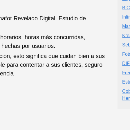
BIC
Infi
fot Revelado Digital, Estudio de
Mar
Kre
 horarios, horas más concurridas,
Seb
s hechas por usuarios.
Fot
ción, esto significa que cuidan bien a sus
DI
ble para contentar a sus clientes, seguro
iencia
Fre
Est
Cob
Her