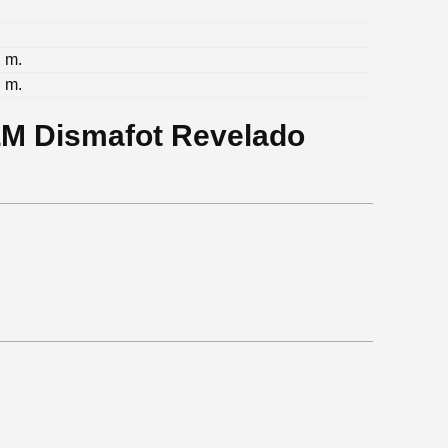
.
.
. m.
. m.
LM Dismafot Revelado