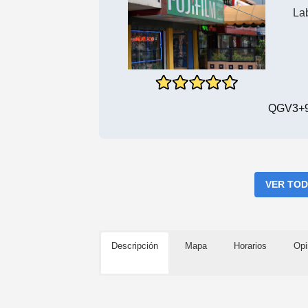
Lab
QGV3+9
VER TOD
Descripción
Mapa
Horarios
Opi