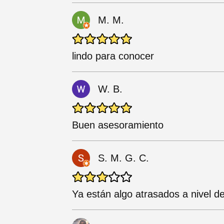
M. M.
lindo para conocer
W. B.
Buen asesoramiento
S. M. G. C.
Ya están algo atrasados a nivel de