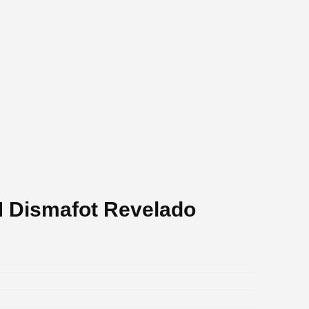
M Dismafot Revelado
.
.
.