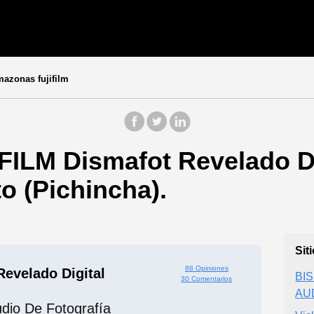
azonas fujifilm
FILM Dismafot Revelado Di
to (Pichincha).
Sit
88 Opiniones
evelado Digital
BI
30 Comentarios
AU
udio De Fotografía