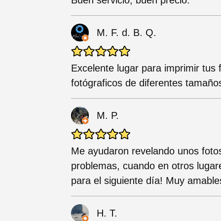
M. F. d. B. Q.
Excelente lugar para imprimir tus
fotógraficos de diferentes tama
M. P.
Me ayudaron revelando unos foto
problemas, cuando en otros lugar
para el siguiente día! Muy amabl
H. T.