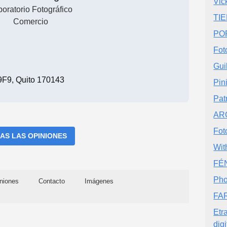
Vic
oratorio Fotográfico
TI
Comercio
PO
Fot
Gui
F9, Quito 170143
Pin
Pat
AR
Fot
AS LAS OPINIONES
Wit
FÉ
Pho
niones
Contacto
Imágenes
FA
Etr
digi