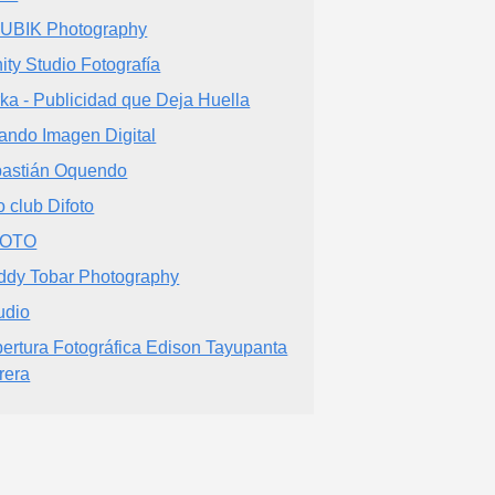
UBIK Photography
nity Studio Fotografía
ka - Publicidad que Deja Huella
ando Imagen Digital
astián Oquendo
o club Difoto
FOTO
ddy Tobar Photography
udio
ertura Fotográfica Edison Tayupanta
rera