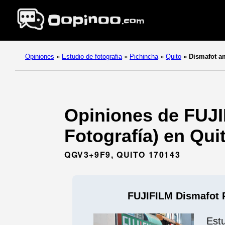
Opiniones
»
Estudio de fotografia
»
Pichincha
»
Quito
»
Dismafot am
Opiniones de FUJI
Fotografía) en Qui
QGV3+9F9, QUITO 170143
FUJIFILM Dismafot R
Est