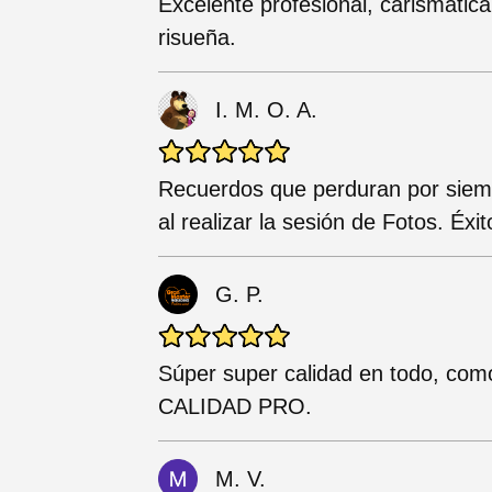
Excelente profesional, carismátic
risueña.
I. M. O. A.
Recuerdos que perduran por siemp
al realizar la sesión de Fotos. É
G. P.
Súper super calidad en todo, com
CALIDAD PRO.
M. V.