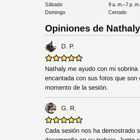
Sábado
9 a. m.–7 p. m
Domingo
Cerrado
Opiniones de Nathal
D. P.
Nathaly me ayudo con mi sobrina y
encantada con sus fotos que son el
momento de la sesión.
G. R.
Cada sesión nos ha demostrado s
desempeña en su trabajo. Junto 