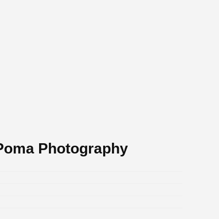
 Poma Photography
.
.
.
.
.