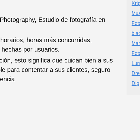
Kri
Mus
Photography, Estudio de fotografía en
Fot
bla
 horarios, horas más concurridas,
Mar
s hechas por usuarios.
Fot
ción, esto significa que cuidan bien a sus
Lum
ble para contentar a sus clientes, seguro
Dre
iencia
Dig