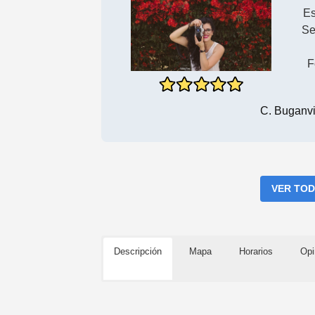
Es
Se
F
C. Buganvi
VER TOD
Descripción
Mapa
Horarios
Opi