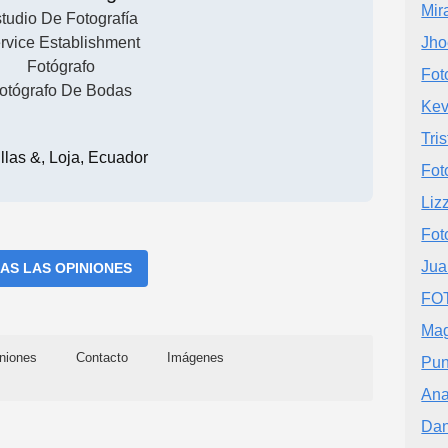
Mir
tudio De Fotografía
rvice Establishment
Jho
Fotógrafo
Fot
otógrafo De Bodas
Kev
Tri
llas &, Loja, Ecuador
Fot
Liz
Fot
Jua
AS LAS OPINIONES
FO
Mag
niones
Contacto
Imágenes
Pun
Ana
Dan