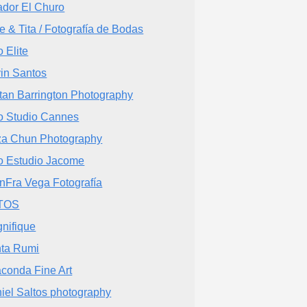
ador El Churo
e & Tita / Fotografía de Bodas
o Elite
in Santos
stan Barrington Photography
o Studio Cannes
za Chun Photography
o Estudio Jacome
nFra Vega Fotografía
TOS
nifique
ta Rumi
conda Fine Art
iel Saltos photography