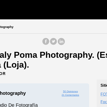
tography
aly Poma Photography. (E
 (Loja).
DOR
Sit
50 Opiniones
hotography
FO
21 Comentarios
Foc
udio De Fotografía