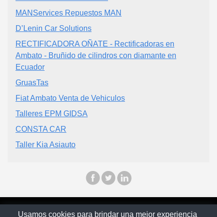
MANServices Repuestos MAN
D’Lenin Car Solutions
RECTIFICADORA OÑATE - Rectificadoras en
Ambato - Bruñido de cilindros con diamante en
Ecuador
GruasTas
Fiat Ambato Venta de Vehiculos
Talleres EPM GIDSA
CONSTA CAR
Taller Kia Asiauto
© Ecuapinoo 2025
Usamos cookies para brindar una mejor experiencia