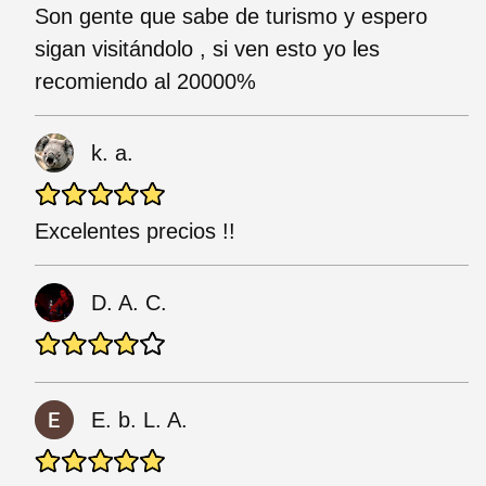
Son gente que sabe de turismo y espero
sigan visitándolo , si ven esto yo les
recomiendo al 20000%
k. a.
Excelentes precios !!
D. A. C.
E. b. L. A.