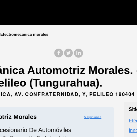
Electromecanica morales
nica Automotriz Morales.
lileo (Tungurahua).
CA, AV. CONFRATERNIDAD, Y, PELILEO 180404
Sit
triz Morales
5 Opiniones
Ele
cesionario De Automóviles
Inn