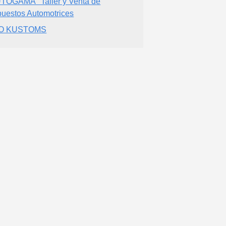
TOGAMA" Taller y Venta de
uestos Automotrices
O KUSTOMS