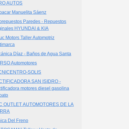
RO AUTOS
acar Manuelita Sáenz
orepuestos Paredes - Repuestos
ginales HYUNDAI & KIA
uc Motors Taller Automotriz
timarca
ánica Díaz - Baños de Agua Santa
RSO Automotores
CNICENTRO-SOLIS
CTIFICADORA SAN ISIDRO -
tificadora motores diesel gasolina
bato
C OUTLET AUTOMOTORES DE LA
ERRA
nica Del Freno