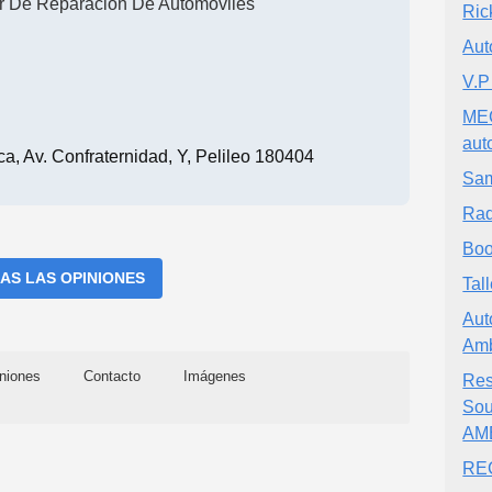
er De Reparación De Automóviles
Ric
Aut
V.
ME
aut
a, Av. Confraternidad, Y, Pelileo 180404
Sam
Rad
Boo
AS LAS OPINIONES
Tal
Aut
Am
niones
Contacto
Imágenes
Res
So
AM
RE