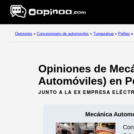
Opiniones
»
Concesionario de automoviles
»
Tungurahua
»
Pelileo
»
Opiniones de Mecá
Automóviles) en Pe
JUNTO A LA EX EMPRESA ELÉCTRI
Mecánica Automo
Con