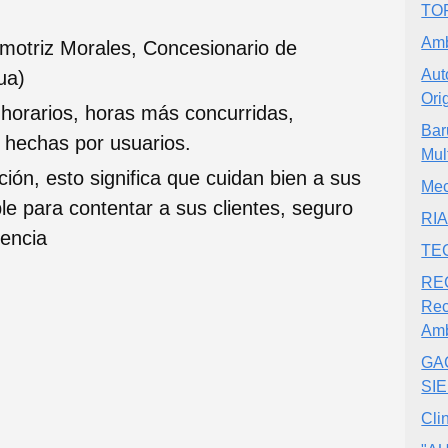
TO
Amb
motriz Morales, Concesionario de
Aut
ua)
Ori
 horarios, horas más concurridas,
Bar
s hechas por usuarios.
Mul
ción, esto significa que cuidan bien a sus
Mec
ble para contentar a sus clientes, seguro
RIA
iencia
TE
RE
Rec
Am
GA
SI
Cli