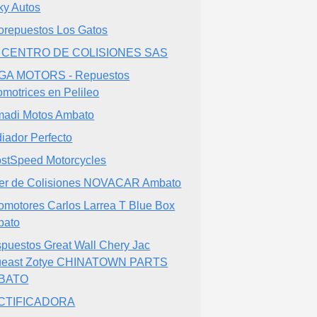
ky Autos
orepuestos Los Gatos
P CENTRO DE COLISIONES SAS
GA MOTORS - Repuestos
omotrices en Pelileo
adi Motos Ambato
iador Perfecto
stSpeed Motorcycles
ler de Colisiones NOVACAR Ambato
omotores Carlos Larrea T Blue Box
bato
puestos Great Wall Chery Jac
ueast Zotye CHINATOWN PARTS
BATO
CTIFICADORA