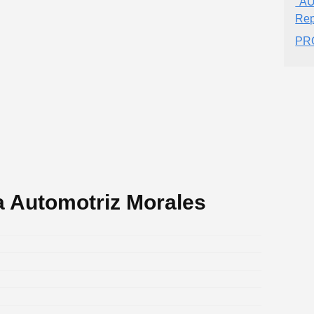
"AU
Rep
PR
a Automotriz Morales
.
.
.
.
.
.