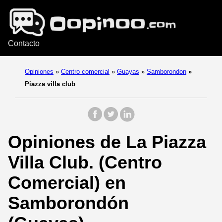
Contacto
Opiniones
»
Centro comercial
»
Guayas
»
Samborondon
»
Piazza villa club
Opiniones de La Piazza
Villa Club. (Centro
Comercial) en
Samborondón