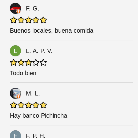
F. G.
Buenos locales, buena comida
L. A. P. V.
Todo bien
M. L.
Hay banco Pichincha
F. P. H.