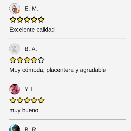
E. M.
Excelente calidad
B. A.
Muy cómoda, placentera y agradable
Y. L.
muy bueno
B. R.