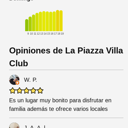
9
10
11
12
13
14
15
16
17
18
19
Opiniones de La Piazza Villa
Club
W. P.
Es un lugar muy bonito para disfrutar en
familia además te ofrece varios locales
J. A. A. l.