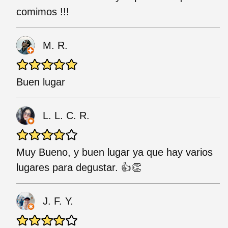
comimos !!!
M. R.
Buen lugar
L. L. C. R.
Muy Bueno, y buen lugar ya que hay varios
lugares para degustar. 👍👏
J. F. Y.