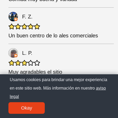
F. Z.
Un buen centro de lo ales comerciales
L. P.
Muy agradables el sitio
Usamos cookies para brindar una mejor experiencia
en este sitio web. Más información en nuestro
aviso
M. C.
legal
Literal puedes encontrar de todo, desde
Okay
Helados de Yogurt hasta Encebollado.🤤