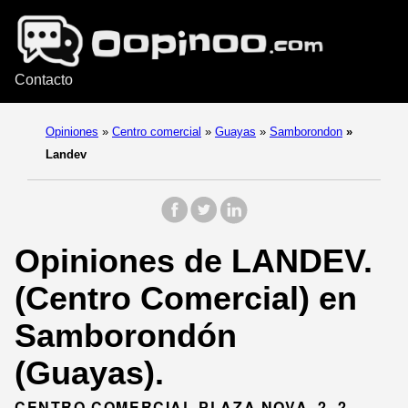
Contacto
Opiniones
»
Centro comercial
»
Guayas
»
Samborondon
»
Landev
Opiniones de LANDEV.
(Centro Comercial) en
Samborondón
(Guayas).
CENTRO COMERCIAL PLAZA NOVA, 2, 2