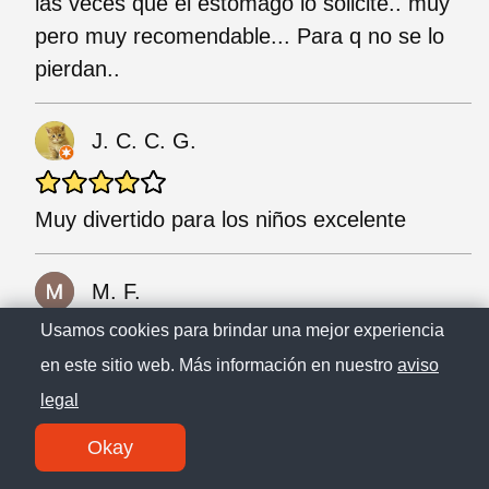
las veces que el estómago lo solicite.. muy
pero muy recomendable... Para q no se lo
pierdan..
J. C. C. G.
Muy divertido para los niños excelente
M. F.
Usamos cookies para brindar una mejor experiencia
en este sitio web. Más información en nuestro
aviso
Me gustó mucho, super divertido.
legal
F. C.
Okay