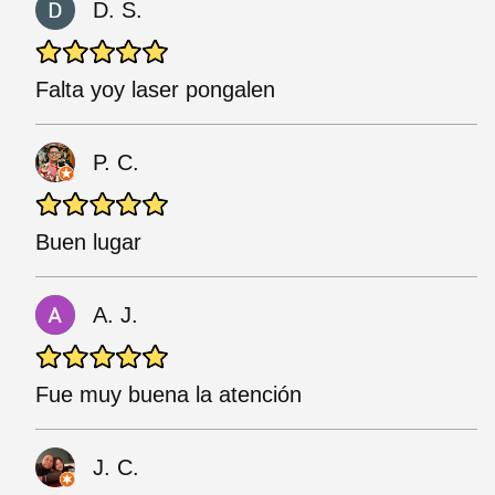
D. S.
Falta yoy laser pongalen
P. C.
Buen lugar
A. J.
Fue muy buena la atención
J. C.