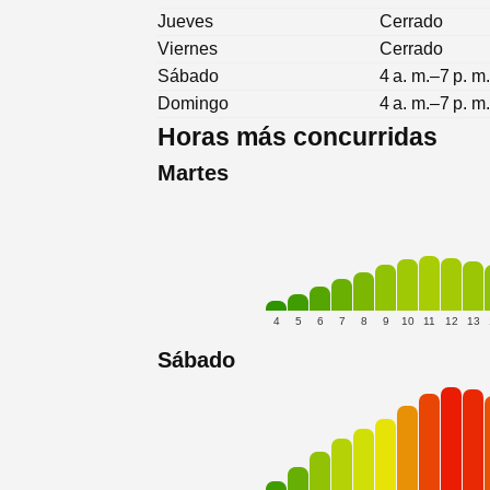
Jueves
Cerrado
Viernes
Cerrado
Sábado
4 a. m.–7 p. m
Domingo
4 a. m.–7 p. m
Horas más concurridas
Martes
4
5
6
7
8
9
10
11
12
13
Sábado