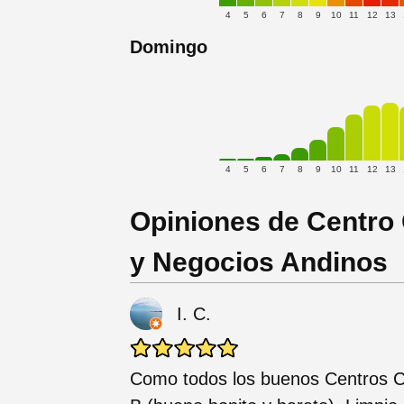
4
5
6
7
8
9
10
11
12
13
Domingo
4
5
6
7
8
9
10
11
12
13
Opiniones de Centro
y Negocios Andinos
I. C.
Como todos los buenos Centros Co