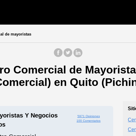
al de mayoristas
ro Comercial de Mayorist
omercial) en Quito (Pichi
Sit
yoristas Y Negocios
5971 Opiniones
Cen
100 Comentarios
os
Cen