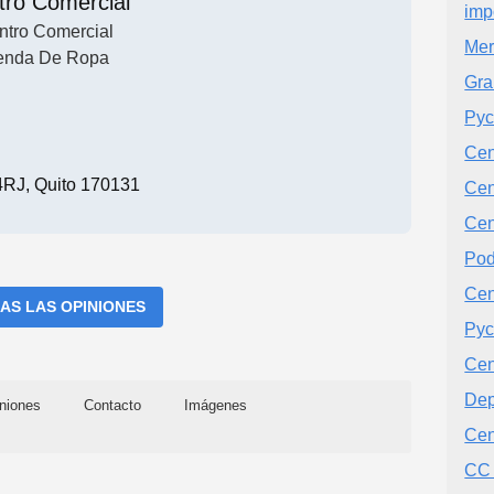
tro Comercial
imp
ntro Comercial
Mer
enda De Ropa
Gra
Pyc
Cen
RJ, Quito 170131
Cen
Cen
Pod
Cen
AS LAS OPINIONES
Pyc
Cen
Dep
niones
Contacto
Imágenes
Cen
CC 