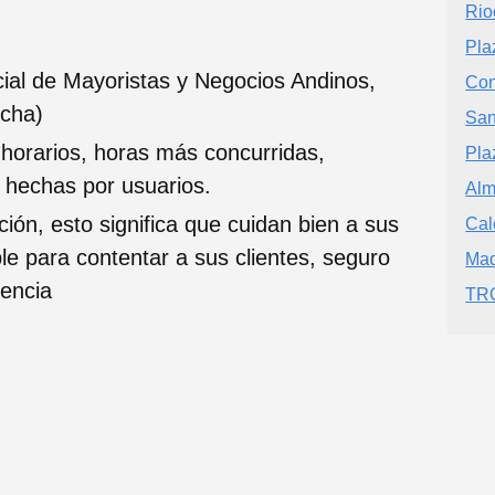
Rio
Pla
ial de Mayoristas y Negocios Andinos,
Con
ncha)
San
 horarios, horas más concurridas,
Pla
s hechas por usuarios.
Alm
ción, esto significa que cuidan bien a sus
Cal
ble para contentar a sus clientes, seguro
Mad
iencia
TR