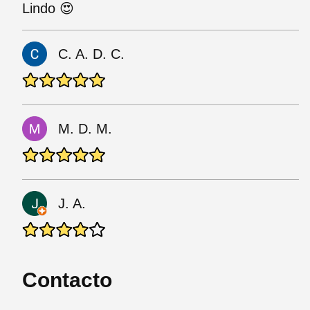
Lindo 😍
C. A. D. C.
M. D. M.
J. A.
Contacto