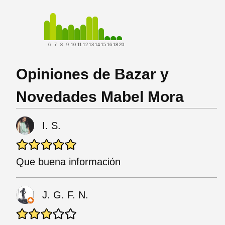
6
7
8
9
10
11
12
13
14
15
16
18
20
Opiniones de Bazar y
Novedades Mabel Mora
I. S.
Que buena información
J. G. F. N.