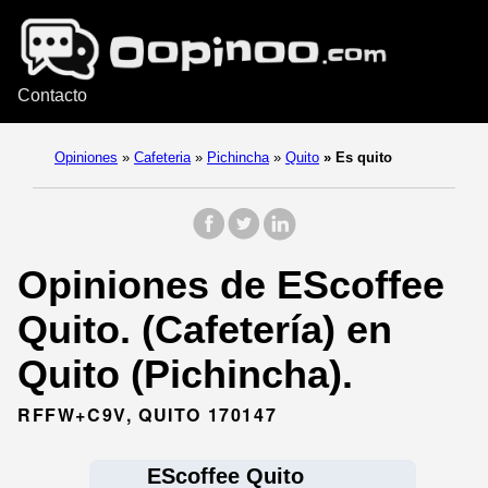
Contacto
Opiniones
»
Cafeteria
»
Pichincha
»
Quito
»
Es quito
Opiniones de EScoffee
Quito. (Cafetería) en
Quito (Pichincha).
RFFW+C9V, QUITO 170147
EScoffee Quito