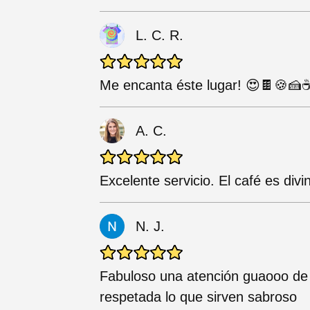
L. C. R.
Me encanta éste lugar! 😍🍫🍪🍰
A. C.
Excelente servicio. El café es divi
N. J.
Fabuloso una atención guaooo de 
respetada lo que sirven sabroso