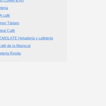
to Coffee & Art
eteria
A café
mor Tártaro
tral Café
MOLATE Heladería y cafetería
Café de la Mariscal
etería Rosita