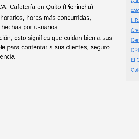
Qui
, Cafetería en Quito (Pichincha)
caf
 horarios, horas más concurridas,
LIR
s hechas por usuarios.
Cre
ción, esto significa que cuidan bien a sus
Cen
ble para contentar a sus clientes, seguro
CRE
iencia
El 
Caf