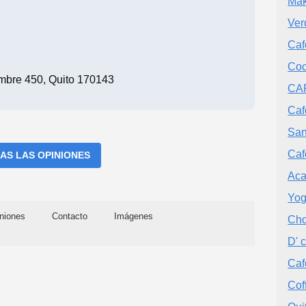
Mak
Ver
Caf
Coc
mbre 450, Quito 170143
CAF
Caf
San
Caf
AS LAS OPINIONES
Aca
Yog
niones
Contacto
Imágenes
Cho
D' 
Caf
Cof