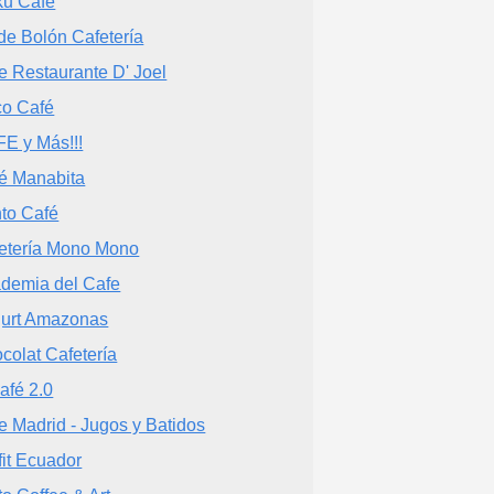
u Café
de Bolón Cafetería
e Restaurante D' Joel
o Café
E y Más!!!
é Manabita
to Café
etería Mono Mono
demia del Cafe
urt Amazonas
colat Cafetería
café 2.0
e Madrid - Jugos y Batidos
fit Ecuador