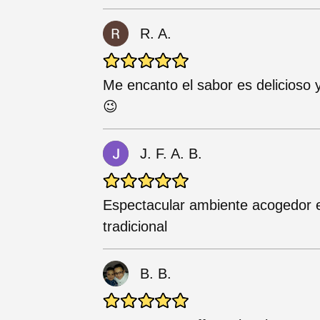
R. A.
Me encanto el sabor es delicioso 
😉
J. F. A. B.
Espectacular ambiente acogedor 
tradicional
B. B.