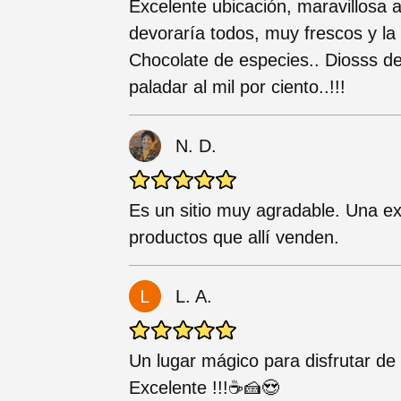
Excelente ubicación, maravillosa 
devoraría todos, muy frescos y la
Chocolate de especies.. Diosss d
paladar al mil por ciento..!!!
N. D.
Es un sitio muy agradable. Una e
productos que allí venden.
L. A.
Un lugar mágico para disfrutar de u
Excelente !!!☕🍰😍