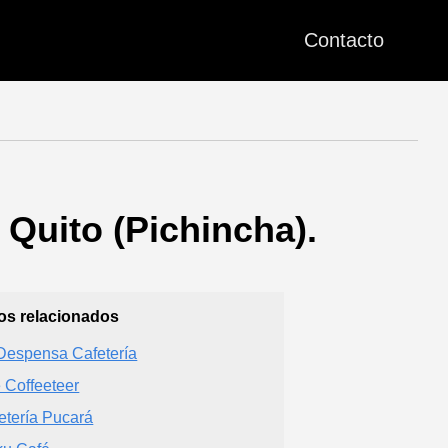
Contacto
Quito (Pichincha).
ios relacionados
Despensa Cafetería
 Coffeeteer
etería Pucará