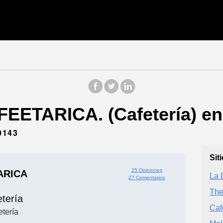
EETARICA. (Cafetería) en 
0143
Sit
25 Opiniones
ARICA
La 
27 Comentarios
The
tería
Caf
etería