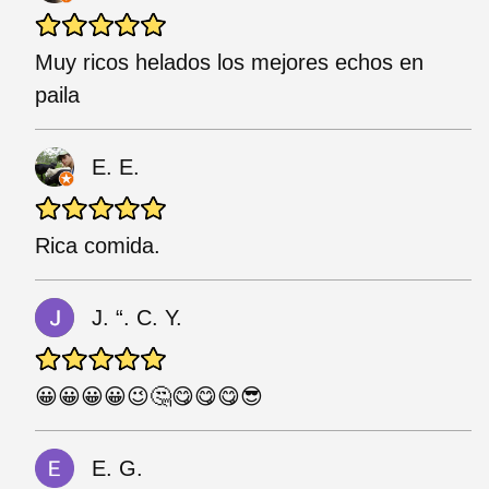
Muy ricos helados los mejores echos en
paila
E. E.
Rica comida.
J. “. C. Y.
😀😀😀😀😉🤔😋😋😋😎
E. G.