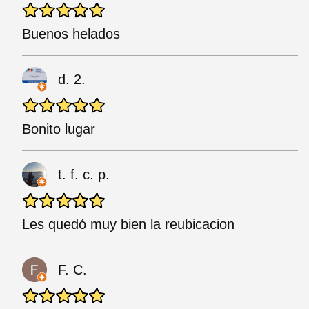
Buenos helados
d. 2.
Bonito lugar
t. f. c. p.
Les quedó muy bien la reubicacion
F. C.