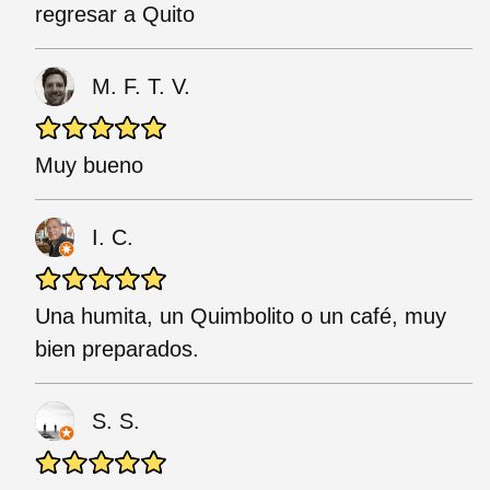
regresar a Quito
M. F. T. V.
Muy bueno
I. C.
Una humita, un Quimbolito o un café, muy
bien preparados.
S. S.