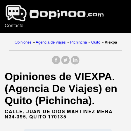
Contacto
Opiniones
»
Agencia de viajes
»
Pichincha
»
Quito
»
Viexpa
Opiniones de VIEXPA.
(Agencia De Viajes) en
Quito (Pichincha).
CALLE, JUAN DE DIOS MARTÍNEZ MERA
N34-395, QUITO 170135