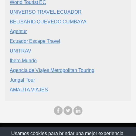
World Tourist EC
UNIVERSO TRAVEL ECUADOR
BELISARIO QUEVEDO CUMBAYA
Agentur
Ecuador Escape Travel
UNITRAV
Ibero Mundo
Agencia de Viajes Metropolitan Touring
Jungal Tour
AMAUTA VIAJES
© Ecuapinoo 2025
Usamos cookies para brindar una mejor experiencia