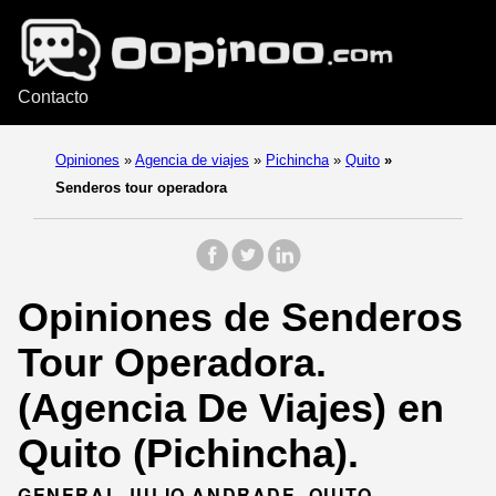
Contacto
Opiniones
»
Agencia de viajes
»
Pichincha
»
Quito
»
Senderos tour operadora
Opiniones de Senderos
Tour Operadora.
(Agencia De Viajes) en
Quito (Pichincha).
GENERAL JULIO ANDRADE, QUITO,