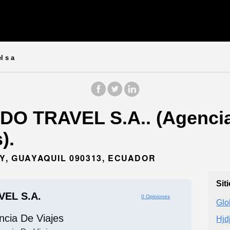
l s a
O TRAVEL S.A.. (Agencia 
).
Y, GUAYAQUIL 090313, ECUADOR
Sit
EL S.A.
0 Opiniones
Glo
ncia De Viajes
Hjd