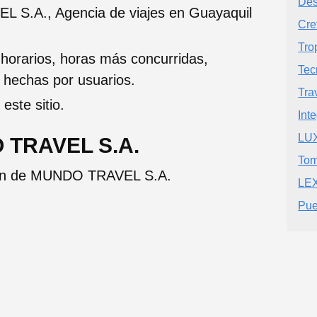
Des
 S.A., Agencia de viajes en Guayaquil
Cre
Tro
 horarios, horas más concurridas,
Tec
s hechas por usuarios.
Trav
este sitio.
Int
LU
 TRAVEL S.A.
Tom
ción de MUNDO TRAVEL S.A.
LE
Pue