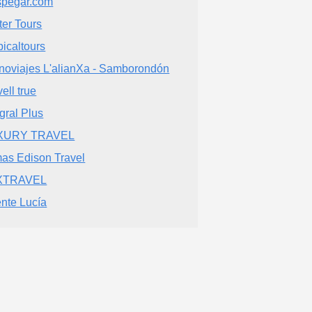
pegar.com
ter Tours
picaltours
noviajes L'alianXa - Samborondón
ell true
egral Plus
XURY TRAVEL
as Edison Travel
XTRAVEL
nte Lucía