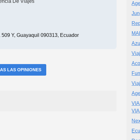
encia De Viajes
Age
Jun
Rep
MA
a 509 Y, Guayaquil 090313, Ecuador
Azu
Via
Aco
AS LAS OPINIONES
Fun
Via
Age
VIA
VI
Nex
Ecu