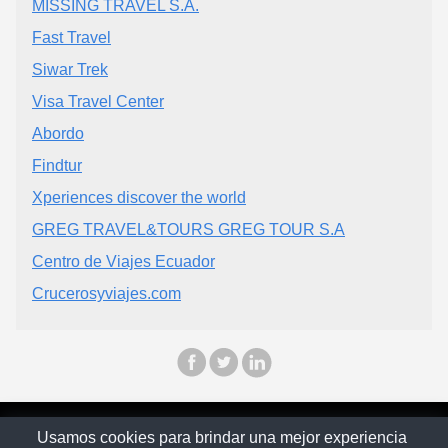
MISSING TRAVEL S.A.
Fast Travel
Siwar Trek
Visa Travel Center
Abordo
Findtur
Xperiences discover the world
GREG TRAVEL&TOURS GREG TOUR S.A
Centro de Viajes Ecuador
Crucerosyviajes.com
© Ecuapinoo 2025
Usamos cookies para brindar una mejor experiencia