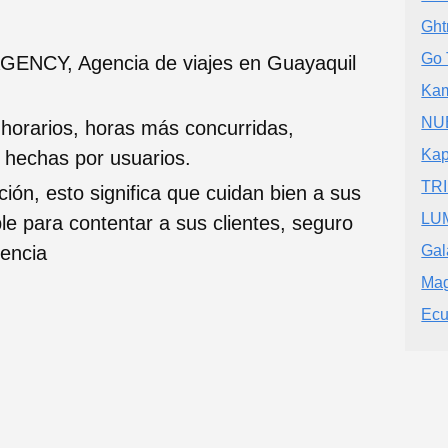
Ght
Go 
ENCY, Agencia de viajes en Guayaquil
Kam
NU
 horarios, horas más concurridas,
Kap
s hechas por usuarios.
TR
ción, esto significa que cuidan bien a sus
LUM
ble para contentar a sus clientes, seguro
iencia
Gal
Mag
Ecu