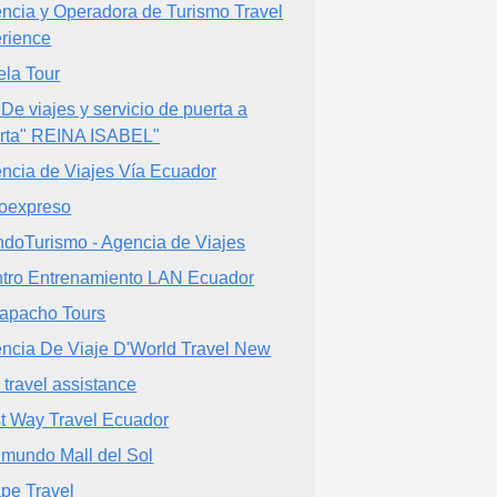
ncia y Operadora de Turismo Travel
rience
la Tour
 De viajes y servicio de puerta a
rta" REINA ISABEL"
ncia de Viajes Vía Ecuador
oexpreso
doTurismo - Agencia de Viajes
tro Entrenamiento LAN Ecuador
apacho Tours
ncia De Viaje D'World Travel New
p travel assistance
t Way Travel Ecuador
imundo Mall del Sol
pe Travel