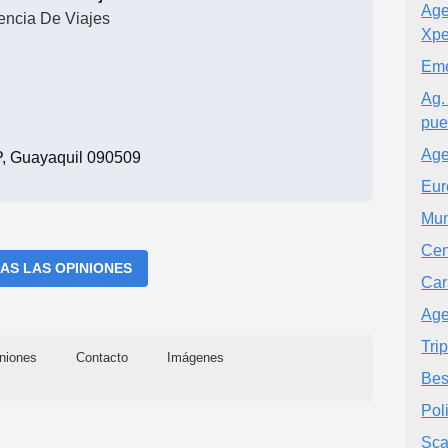
Age
encia De Viajes
Xpe
Eme
Ag.
pue
Age
, Guayaquil 090509
Eur
Mun
Cen
AS LAS OPINIONES
Car
Age
Tri
niones
Contacto
Imágenes
Bes
Pol
Sca