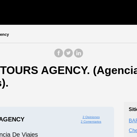
gency
 TOURS AGENCY. (Agencia 
).
Sit
2 Opiniones
 AGENCY
BA
2 Comentarios
Che
ncia De Viajes