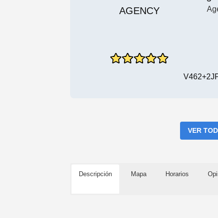
Ag
V462+2JP
VER TOD
Descripción
Mapa
Horarios
Opi