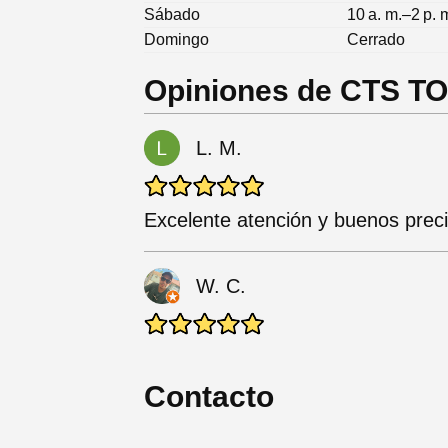
Sábado
10 a. m.–2 p. 
Domingo
Cerrado
Opiniones de CTS 
L. M.
Excelente atención y buenos prec
W. C.
Contacto