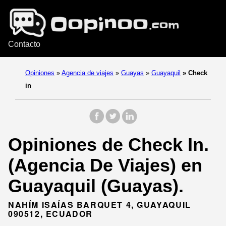
Contacto
Opiniones
»
Agencia de viajes
»
Guayas
»
Guayaquil
»
Check
in
Opiniones de Check In.
(Agencia De Viajes) en
Guayaquil (Guayas).
NAHÍM ISAÍAS BARQUET 4, GUAYAQUIL
090512, ECUADOR