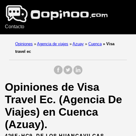
Contacto
Opiniones
»
Agencia de viajes
»
Azuay
»
Cuenca
»
Visa
travel ec
Opiniones de Visa
Travel Ec. (Agencia De
Viajes) en Cuenca
(Azuay).
426F+HC9, DE LOS HUANCAVILCAS,