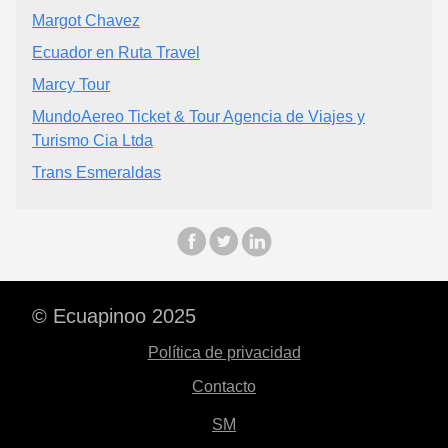
Margot Chavez
Ecuador en Ruta Travel
Marcy Tour
MundoAereo Ticket & Tour Agencia de Viajes y
Turismo Cia Ltda
Trans Esmeraldas
© Ecuapinoo 2025
Política de privacidad
Contacto
SM