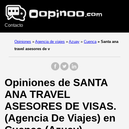
Contacto
Opiniones
»
Agencia de viajes
»
Azuay
»
Cuenca
»
Santa ana
travel asesores de v
Opiniones de SANTA
ANA TRAVEL
ASESORES DE VISAS.
(Agencia De Viajes) en