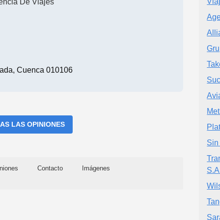
Via
encia De Viajes
Age
All
Gru
Tak
nada, Cuenca 010106
Suc
Avi
Met
AS LAS OPINIONES
Pla
Sin 
Tra
niones
Contacto
Imágenes
S.A
Wil
Tan
Sar