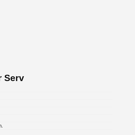
r Serv
m.