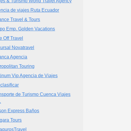
jes & Turismo World Travel Agency
ncia de viajes Ruta Ecuador
iance Travel & Tours
po Emp. Golden Vacations
e Off Travel
ursal Novatravel
anca Agencia
ropolitan Touring
tinum Vip Agencia de Viajes
clasificar
nsporte de Turismo Cuenca Viajes
.
son Express Baños
gara Tours
agurosTravel