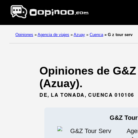
Opiniones
»
Agencia de viajes
»
Azuay
»
Cuenca
»
G z tour serv
Opiniones de G&Z 
(Azuay).
DE, LA TONADA, CUENCA 010106
G&Z Tour
Age