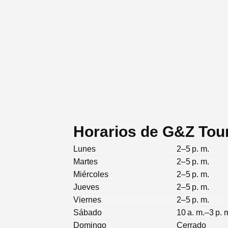
Horarios de G&Z Tou
Lunes
2–5 p. m.
Martes
2–5 p. m.
Miércoles
2–5 p. m.
Jueves
2–5 p. m.
Viernes
2–5 p. m.
Sábado
10 a. m.–3 p. 
Domingo
Cerrado