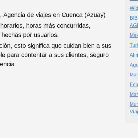
Wid
, Agencia de viajes en Cuenca (Azuay)
BI
 horarios, horas más concurridas,
AG
s hechas por usuarios.
Max
ción, esto significa que cuidan bien a sus
Tur
ble para contentar a sus clientes, seguro
Ali
iencia
Age
Mar
Ecu
Mar
Mun
Via