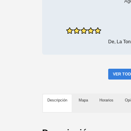
Ag
De, La To
VER TOD
Descripción
Mapa
Horarios
Opi